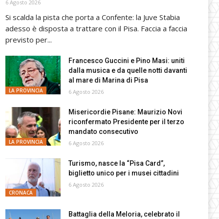
6 Agosto 2026
Si scalda la pista che porta a Confente: la Juve Stabia
adesso è disposta a trattare con il Pisa. Faccia a faccia
previsto per...
Francesco Guccini e Pino Masi: uniti
dalla musica e da quelle notti davanti
al mare di Marina di Pisa
LA PROVINCIA
6 Agosto 2026
Misericordie Pisane: Maurizio Novi
riconfermato Presidente per il terzo
mandato consecutivo
LA PROVINCIA
6 Agosto 2026
Turismo, nasce la “Pisa Card”,
biglietto unico per i musei cittadini
6 Agosto 2026
CRONACA
Battaglia della Meloria, celebrato il