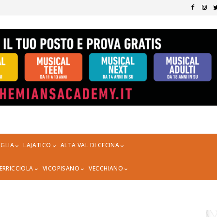
GLIA
LAJATICO
ALTA VAL DI CECINA
ERRICCIOLA
VICOPISANO
VECCHIANO