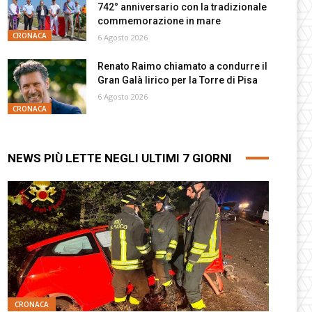
742° anniversario con la tradizionale
commemorazione in mare
CRONACA
6 Agosto 2026
Renato Raimo chiamato a condurre il
Gran Galà lirico per la Torre di Pisa
6 Agosto 2026
CRONACA
NEWS PIÙ LETTE NEGLI ULTIMI 7 GIORNI
CRONACA