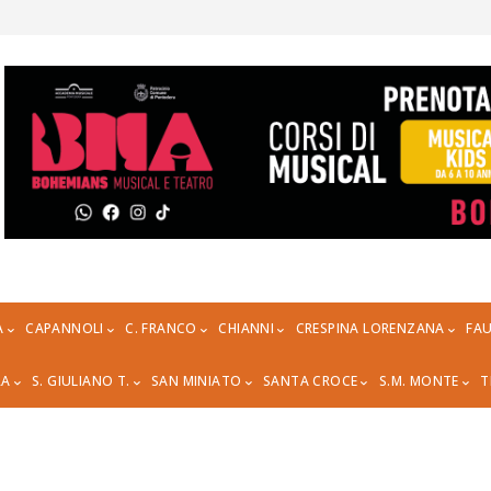
A
CAPANNOLI
C. FRANCO
CHIANNI
CRESPINA LORENZANA
FAU
RA
S. GIULIANO T.
SAN MINIATO
SANTA CROCE
S.M. MONTE
T