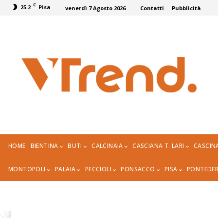
C
25.2
Pisa
venerdì 7 Agosto 2026
Contatti
Pubblicità
HOME
BIENTINA
BUTI
CALCINAIA
CASCIANA T. LARI
CASCIN
MONTOPOLI
PALAIA
PECCIOLI
PONSACCO
PISA
PONTEDE