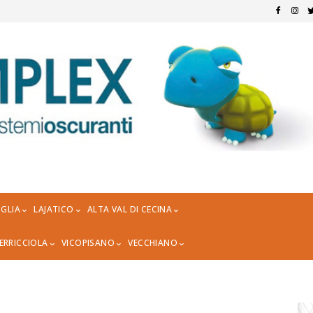
GLIA
LAJATICO
ALTA VAL DI CECINA
ERRICCIOLA
VICOPISANO
VECCHIANO