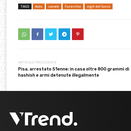
TAGS
Auto
canale
Fucecchio
vigili del fuoco
ARTICOLO PRECEDENTE
Pisa, arrestato 51enne: in casa oltre 800 grammi di
hashish e armi detenute illegalmente