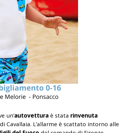
ve un’
autovettura
è stata
rinvenuta
di Cavallaia. L’allarme è scattato intorno alle
Vigili del Fuoco
del comando di Firenze,