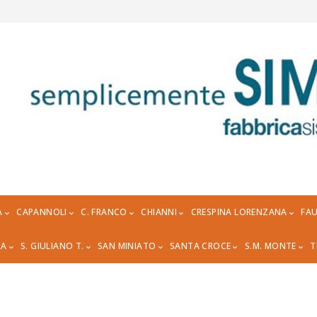
A
CAPANNOLI
C. FRANCO
CHIANNI
CRESPINA LORENZANA
FAU
RA
S. GIULIANO T.
SAN MINIATO
SANTA CROCE
S.M. MONTE
T