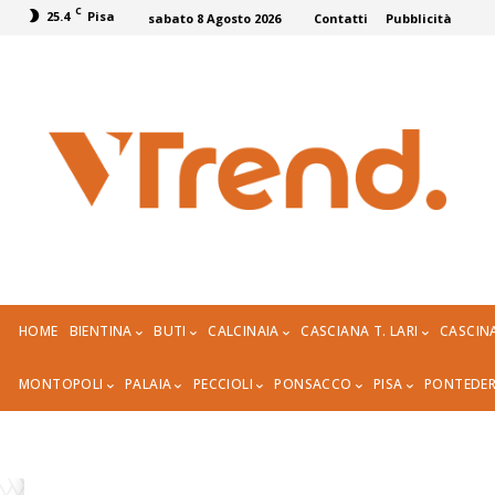
C
25.4
Pisa
sabato 8 Agosto 2026
Contatti
Pubblicità
HOME
BIENTINA
BUTI
CALCINAIA
CASCIANA T. LARI
CASCIN
MONTOPOLI
PALAIA
PECCIOLI
PONSACCO
PISA
PONTEDE