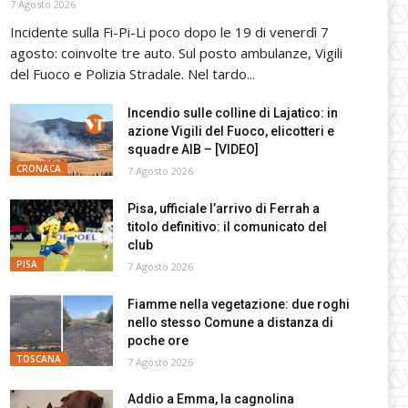
7 Agosto 2026
Incidente sulla Fi-Pi-Li poco dopo le 19 di venerdì 7
agosto: coinvolte tre auto. Sul posto ambulanze, Vigili
del Fuoco e Polizia Stradale. Nel tardo...
Incendio sulle colline di Lajatico: in
azione Vigili del Fuoco, elicotteri e
squadre AIB – [VIDEO]
CRONACA
7 Agosto 2026
Pisa, ufficiale l’arrivo di Ferrah a
titolo definitivo: il comunicato del
club
PISA
7 Agosto 2026
Fiamme nella vegetazione: due roghi
nello stesso Comune a distanza di
poche ore
TOSCANA
7 Agosto 2026
Addio a Emma, la cagnolina