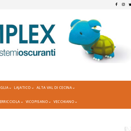
GLIA
LAJATICO
ALTA VAL DI CECINA
ERRICCIOLA
VICOPISANO
VECCHIANO