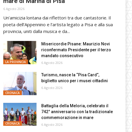
mare di Marina di Pisa
6 Agosto 2026
Un’amicizia lontana dai riflettori tra due cantastorie. Il
poeta dell’Appennino e l’artista legato a Pisa e alla sua
provincia, uniti dalla musica e da...
Misericordie Pisane: Maurizio Novi
riconfermato Presidente per il terzo
mandato consecutivo
LA PROVINCIA
6 Agosto 2026
Turismo, nasce la “Pisa Card”,
biglietto unico per i musei cittadini
6 Agosto 2026
CRONACA
Battaglia della Meloria, celebrato il
742° anniversario con la tradizionale
commemorazione in mare
CRONACA
6 Agosto 2026