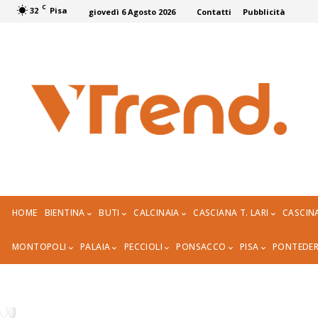
C
32
Pisa
giovedì 6 Agosto 2026
Contatti
Pubblicità
HOME
BIENTINA
BUTI
CALCINAIA
CASCIANA T. LARI
CASCIN
MONTOPOLI
PALAIA
PECCIOLI
PONSACCO
PISA
PONTEDE