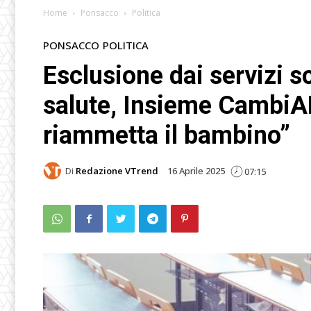
Home
Ponsacco
Politica
PONSACCO
POLITICA
Esclusione dai servizi sc
salute, Insieme Cambi
riammetta il bambino”
Di
Redazione VTrend
16 Aprile 2025
07:15