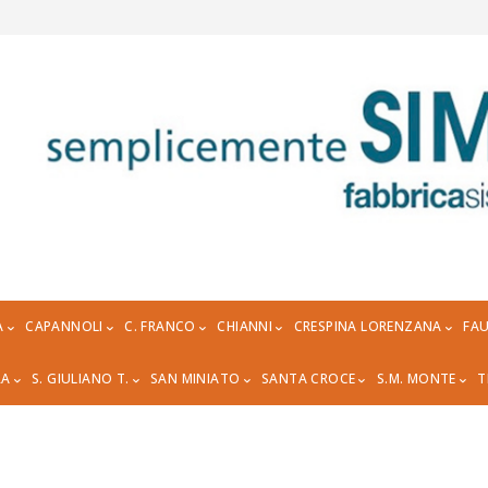
A
CAPANNOLI
C. FRANCO
CHIANNI
CRESPINA LORENZANA
FAU
RA
S. GIULIANO T.
SAN MINIATO
SANTA CROCE
S.M. MONTE
T