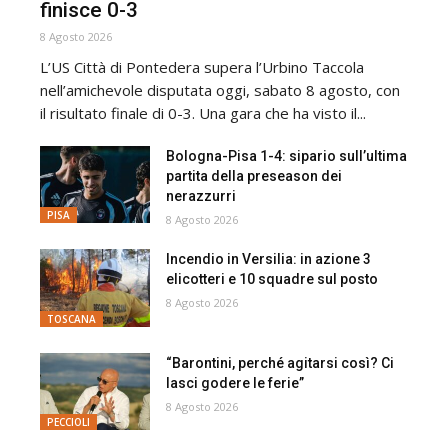
finisce 0-3
8 Agosto 2026
L’US Città di Pontedera supera l’Urbino Taccola
nell’amichevole disputata oggi, sabato 8 agosto, con
il risultato finale di 0-3. Una gara che ha visto il...
Bologna-Pisa 1-4: sipario sull’ultima
partita della preseason dei
nerazzurri
PISA
8 Agosto 2026
Incendio in Versilia: in azione 3
elicotteri e 10 squadre sul posto
8 Agosto 2026
TOSCANA
“Barontini, perché agitarsi così? Ci
lasci godere le ferie”
8 Agosto 2026
PECCIOLI