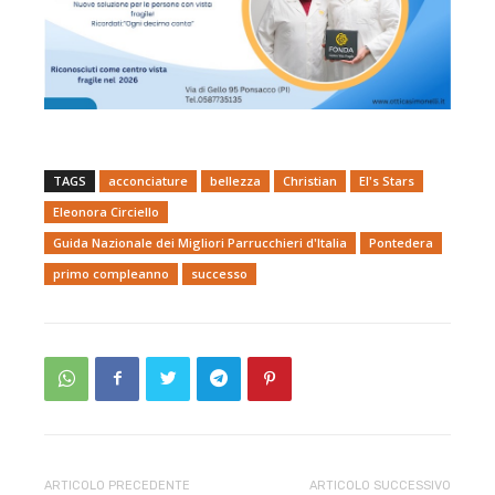
TAGS
acconciature
bellezza
Christian
El's Stars
Eleonora Circiello
Guida Nazionale dei Migliori Parrucchieri d'Italia
Pontedera
primo compleanno
successo
ARTICOLO PRECEDENTE
ARTICOLO SUCCESSIVO