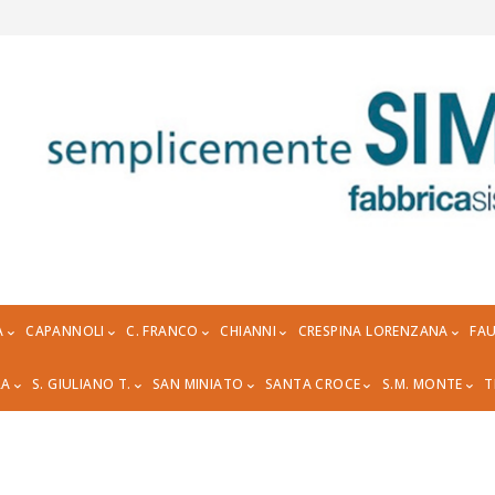
A
CAPANNOLI
C. FRANCO
CHIANNI
CRESPINA LORENZANA
FAU
RA
S. GIULIANO T.
SAN MINIATO
SANTA CROCE
S.M. MONTE
T