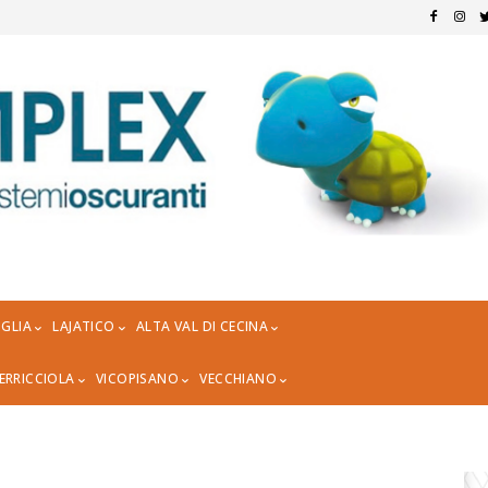
GLIA
LAJATICO
ALTA VAL DI CECINA
ERRICCIOLA
VICOPISANO
VECCHIANO