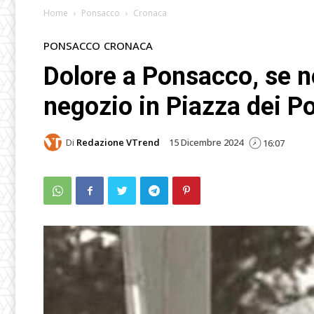
Home
Ponsacco
Cronaca
PONSACCO
CRONACA
Dolore a Ponsacco, se n
negozio in Piazza dei Po
Di
Redazione VTrend
15 Dicembre 2024
16:07