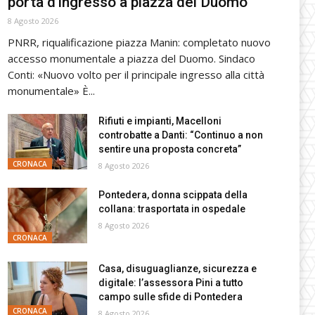
porta d’ingresso a piazza del Duomo
8 Agosto 2026
PNRR, riqualificazione piazza Manin: completato nuovo
accesso monumentale a piazza del Duomo. Sindaco
Conti: «Nuovo volto per il principale ingresso alla città
monumentale» È...
Rifiuti e impianti, Macelloni
controbatte a Danti: “Continuo a non
sentire una proposta concreta”
CRONACA
8 Agosto 2026
Pontedera, donna scippata della
collana: trasportata in ospedale
8 Agosto 2026
CRONACA
Casa, disuguaglianze, sicurezza e
digitale: l’assessora Pini a tutto
campo sulle sfide di Pontedera
CRONACA
8 Agosto 2026