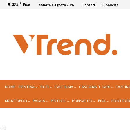
C
23.5
Pisa
sabato 8 Agosto 2026
Contatti
Pubblicità
HOME
BIENTINA
BUTI
CALCINAIA
CASCIANA T. LARI
CASCIN
MONTOPOLI
PALAIA
PECCIOLI
PONSACCO
PISA
PONTEDE