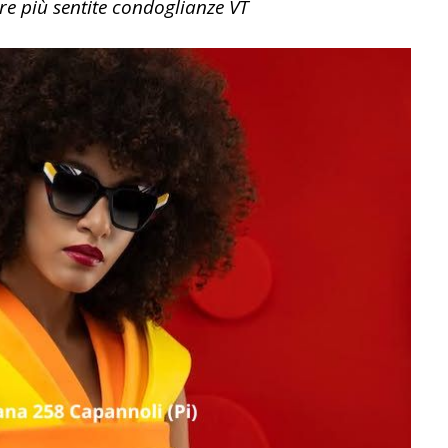
re più sentite condoglianze VT