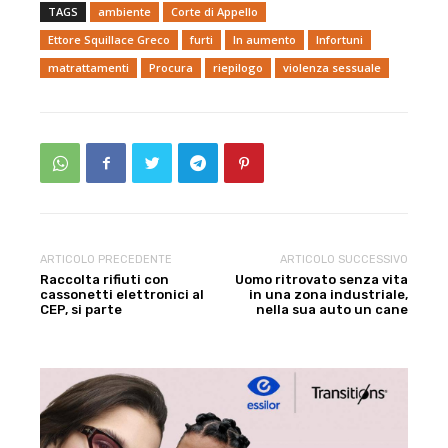
TAGS
ambiente
Corte di Appello
Ettore Squillace Greco
furti
In aumento
Infortuni
matrattamenti
Procura
riepilogo
violenza sessuale
ARTICOLO PRECEDENTE
ARTICOLO SUCCESSIVO
Raccolta rifiuti con
Uomo ritrovato senza vita
cassonetti elettronici al
in una zona industriale,
CEP, si parte
nella sua auto un cane