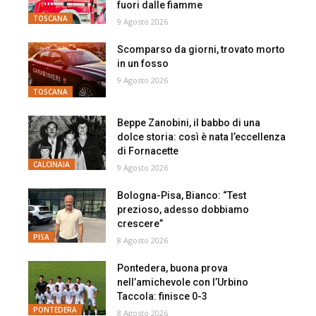
fuori dalle fiamme
TOSCANA
9 Agosto 2026
Scomparso da giorni, trovato morto
in un fosso
9 Agosto 2026
TOSCANA
Beppe Zanobini, il babbo di una
dolce storia: così è nata l’eccellenza
di Fornacette
CALCINAIA
9 Agosto 2026
Bologna-Pisa, Bianco: “Test
prezioso, adesso dobbiamo
crescere”
PISA
8 Agosto 2026
Pontedera, buona prova
nell’amichevole con l’Urbino
Taccola: finisce 0-3
PONTEDERA
8 Agosto 2026