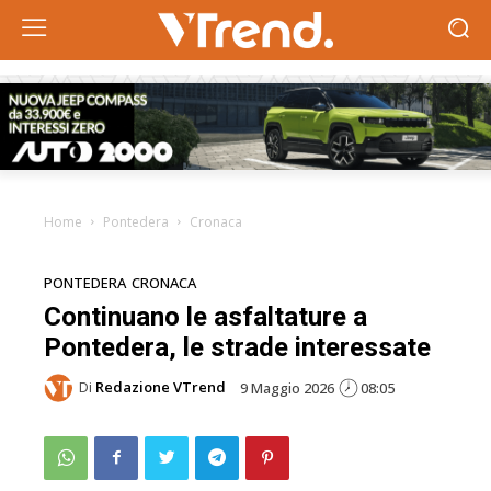
Home
Pontedera
Cronaca
PONTEDERA
CRONACA
Continuano le asfaltature a
Pontedera, le strade interessate
Di
Redazione VTrend
9 Maggio 2026
08:05