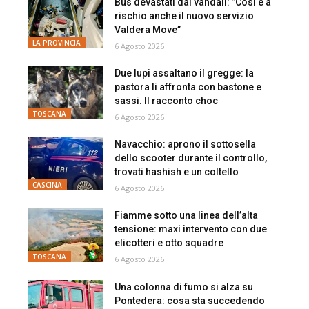
Bus devastati dai vandali: ”Così è a
rischio anche il nuovo servizio
Valdera Move”
LA PROVINCIA
6 Agosto 2026
Due lupi assaltano il gregge: la
pastora li affronta con bastone e
sassi. Il racconto choc
TOSCANA
6 Agosto 2026
Navacchio: aprono il sottosella
dello scooter durante il controllo,
trovati hashish e un coltello
CASCINA
6 Agosto 2026
Fiamme sotto una linea dell’alta
tensione: maxi intervento con due
elicotteri e otto squadre
TOSCANA
6 Agosto 2026
Una colonna di fumo si alza su
Pontedera: cosa sta succedendo