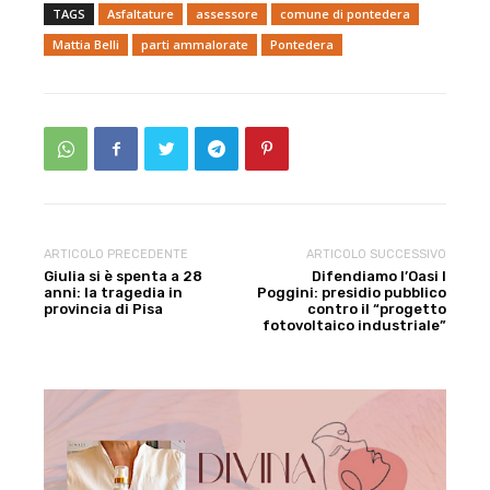
TAGS
Asfaltature
assessore
comune di pontedera
Mattia Belli
parti ammalorate
Pontedera
ARTICOLO PRECEDENTE
ARTICOLO SUCCESSIVO
Giulia si è spenta a 28
Difendiamo l’Oasi I
anni: la tragedia in
Poggini: presidio pubblico
provincia di Pisa
contro il “progetto
fotovoltaico industriale”