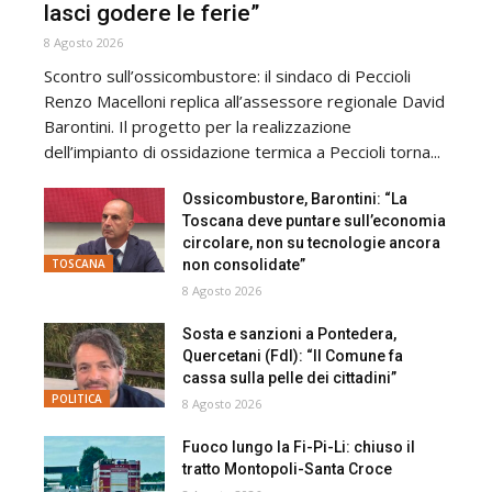
lasci godere le ferie”
8 Agosto 2026
Scontro sull’ossicombustore: il sindaco di Peccioli
Renzo Macelloni replica all’assessore regionale David
Barontini. Il progetto per la realizzazione
dell’impianto di ossidazione termica a Peccioli torna...
Ossicombustore, Barontini: “La
Toscana deve puntare sull’economia
circolare, non su tecnologie ancora
non consolidate”
TOSCANA
8 Agosto 2026
Sosta e sanzioni a Pontedera,
Quercetani (FdI): “Il Comune fa
cassa sulla pelle dei cittadini”
POLITICA
8 Agosto 2026
Fuoco lungo la Fi-Pi-Li: chiuso il
tratto Montopoli-Santa Croce