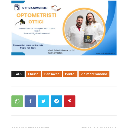
TAGS
Chiuso
Ponsacco
Ponte.
via maremmana