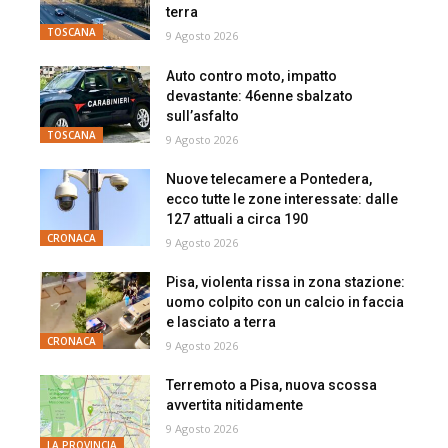
terra
TOSCANA
9 Agosto 2026
Auto contro moto, impatto
devastante: 46enne sbalzato
sull’asfalto
TOSCANA
9 Agosto 2026
Nuove telecamere a Pontedera,
ecco tutte le zone interessate: dalle
127 attuali a circa 190
CRONACA
9 Agosto 2026
Pisa, violenta rissa in zona stazione:
uomo colpito con un calcio in faccia
e lasciato a terra
CRONACA
9 Agosto 2026
Terremoto a Pisa, nuova scossa
avvertita nitidamente
9 Agosto 2026
LA PROVINCIA