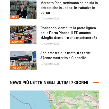
Mercato Pisa, settimana calda sia in
entrata che in uscita: le trattative in
corso
PISA
10 Agosto 2026
Ponsacco, demolita la parte lignea
della Porta Pisana. Il PD attacca:
«Meglio demolire che mantenere?»
POLITICA
10 Agosto 2026
Schianto tra due moto, tre feriti:
37enne trasferito a Cisanello
10 Agosto 2026
TOSCANA
NEWS PIÙ LETTE NEGLI ULTIMI 7 GIORNI