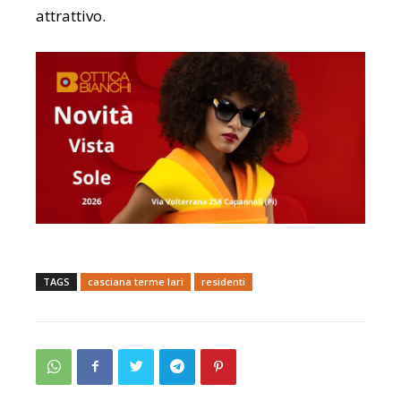
attrattivo.
TAGS
casciana terme lari
residenti