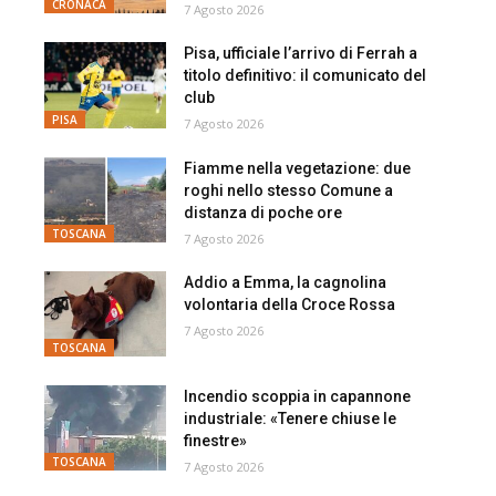
CRONACA
7 Agosto 2026
Pisa, ufficiale l’arrivo di Ferrah a
titolo definitivo: il comunicato del
club
PISA
7 Agosto 2026
Fiamme nella vegetazione: due
roghi nello stesso Comune a
distanza di poche ore
TOSCANA
7 Agosto 2026
Addio a Emma, la cagnolina
volontaria della Croce Rossa
7 Agosto 2026
TOSCANA
Incendio scoppia in capannone
industriale: «Tenere chiuse le
finestre»
TOSCANA
7 Agosto 2026