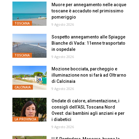
Muore per annegamento nelle acque
toscane è accaduto nel primissimo
pomeriggio
TOSCANA
9 Agosto 2026
Sospetto annegamento alle Spiagge
Bianche di Vada: 11enne trasportato
in ospedale
TOSCANA
9 Agosto 2026
Mozione bocciata, parcheggio e
illuminazione non si farà ad Oltrarno
di Calcinaia
CALCINAIA
9 Agosto 2026
Ondate di calore, alimentazione, i
consigli dell’ASL Toscana Nord
Ovest: dai bambini agli anziani e per
i diabetici
LA PROVINCIA
9 Agosto 2026