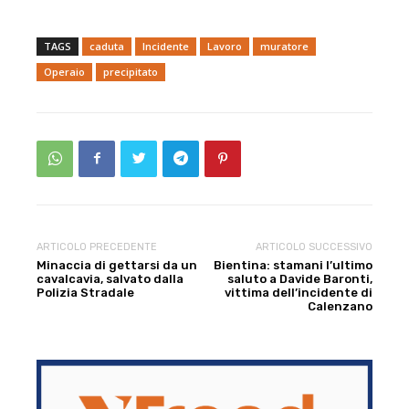
TAGS
caduta
Incidente
Lavoro
muratore
Operaio
precipitato
ARTICOLO PRECEDENTE
ARTICOLO SUCCESSIVO
Minaccia di gettarsi da un
Bientina: stamani l’ultimo
cavalcavia, salvato dalla
saluto a Davide Baronti,
Polizia Stradale
vittima dell’incidente di
Calenzano