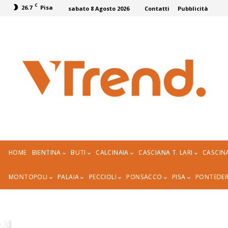
C
26.7
Pisa
sabato 8 Agosto 2026
Contatti
Pubblicità
HOME
BIENTINA
BUTI
CALCINAIA
CASCIANA T. LARI
CASCIN
MONTOPOLI
PALAIA
PECCIOLI
PONSACCO
PISA
PONTEDE