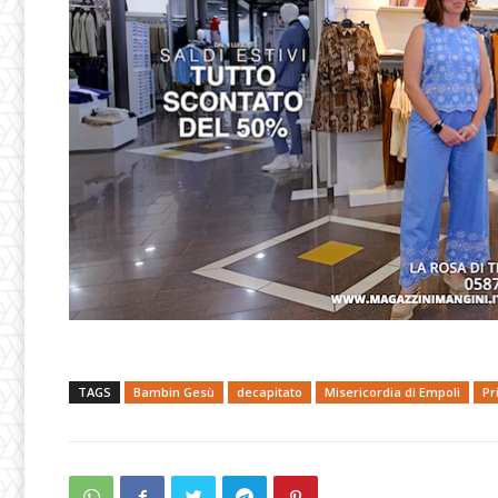
TAGS
Bambin Gesù
decapitato
Misericordia di Empoli
Pr