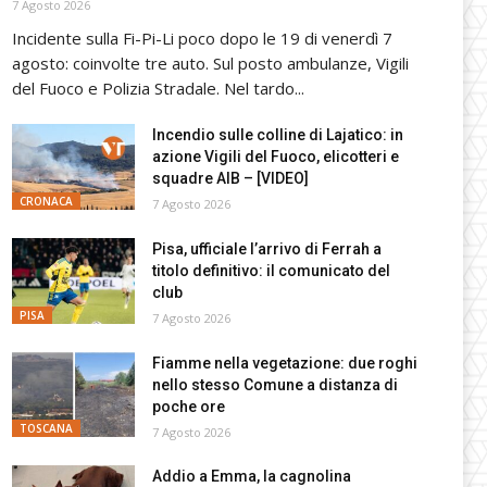
7 Agosto 2026
Incidente sulla Fi-Pi-Li poco dopo le 19 di venerdì 7
agosto: coinvolte tre auto. Sul posto ambulanze, Vigili
del Fuoco e Polizia Stradale. Nel tardo...
Incendio sulle colline di Lajatico: in
azione Vigili del Fuoco, elicotteri e
squadre AIB – [VIDEO]
CRONACA
7 Agosto 2026
Pisa, ufficiale l’arrivo di Ferrah a
titolo definitivo: il comunicato del
club
PISA
7 Agosto 2026
Fiamme nella vegetazione: due roghi
nello stesso Comune a distanza di
poche ore
TOSCANA
7 Agosto 2026
Addio a Emma, la cagnolina