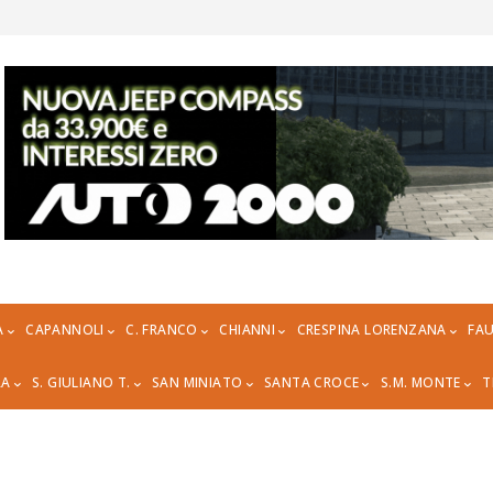
A
CAPANNOLI
C. FRANCO
CHIANNI
CRESPINA LORENZANA
FAU
RA
S. GIULIANO T.
SAN MINIATO
SANTA CROCE
S.M. MONTE
T