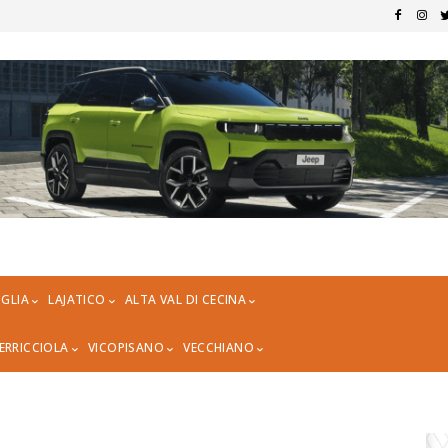
GLIA
LAJATICO
ALTA VAL DI CECINA
ERRICCIOLA
VICOPISANO
VECCHIANO