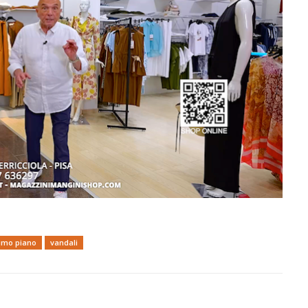
imo piano
vandali