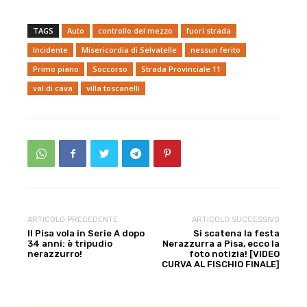
TAGS
Auto
controllo del mezzo
fuori strada
Incidente
Misericordia di Selvatelle
nessun ferito
Primo piano
Soccorso
Strada Provinciale 11
val di cava
villa toscanelli
ARTICOLO PRECEDENTE
ARTICOLO SUCCESSIVO
Il Pisa vola in Serie A dopo
Si scatena la festa
34 anni: è tripudio
Nerazzurra a Pisa, ecco la
nerazzurro!
foto notizia! [VIDEO
CURVA AL FISCHIO FINALE]