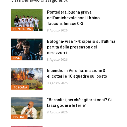
Pontedera, buona prova
nell’amichevole con l’Urbino
Taccola: finisce 0-3
PONTEDERA
8 Agosto 2026
Bologna-Pisa 1-4: sipario sull’ultima
partita della preseason dei
nerazzurri
PISA
8 Agosto 2026
Incendio in Versilia: in azione 3
elicotteri e 10 squadre sul posto
8 Agosto 2026
TOSCANA
“Barontini, perché agitarsi così? Ci
lasci godere le ferie”
8 Agosto 2026
PECCIOLI