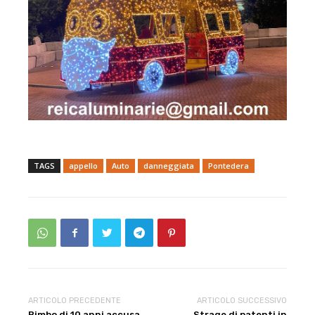
TAGS
appello
Auto
danneggiata
Pontedera
ARTICOLO PRECEDENTE
ARTICOLO SUCCESSIVO
Bimbo di 10 anni accusa
Strage di patenti in