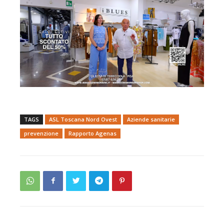
TAGS
ASL Toscana Nord Ovest
Aziende sanitarie
prevenzione
Rapporto Agenas