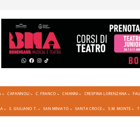
A
CAPANNOLI
C. FRANCO
CHIANNI
CRESPINA LORENZANA
FAU
RA
S. GIULIANO T.
SAN MINIATO
SANTA CROCE
S.M. MONTE
T