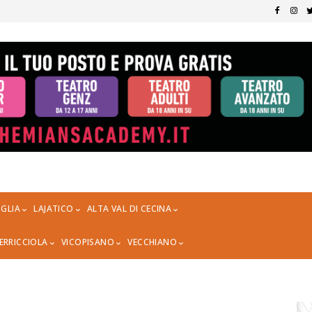
GLIA
LAJATICO
ALTA VAL DI CECINA
ERRICCIOLA
VICOPISANO
VECCHIANO