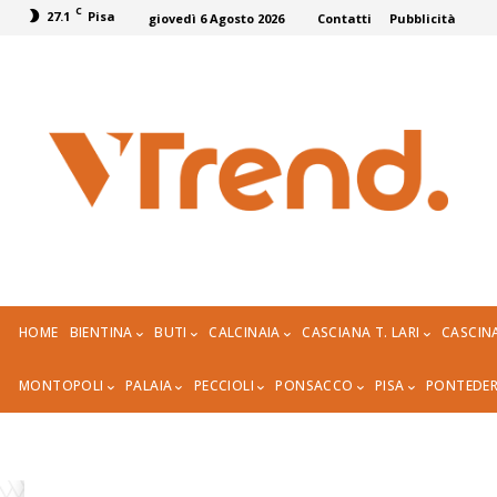
C
27.1
Pisa
giovedì 6 Agosto 2026
Contatti
Pubblicità
HOME
BIENTINA
BUTI
CALCINAIA
CASCIANA T. LARI
CASCIN
MONTOPOLI
PALAIA
PECCIOLI
PONSACCO
PISA
PONTEDE