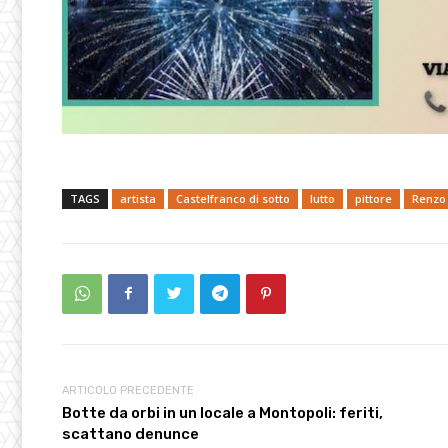
TAGS
artista
Castelfranco di sotto
lutto
pittore
Renzo 
ARTICOLO PRECEDENTE
Botte da orbi in un locale a Montopoli: feriti,
scattano denunce