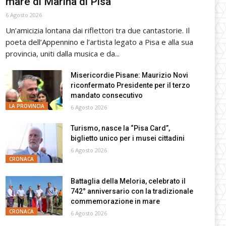
mare di Marina di Pisa
6 Agosto 2026
Un’amicizia lontana dai riflettori tra due cantastorie. Il
poeta dell’Appennino e l’artista legato a Pisa e alla sua
provincia, uniti dalla musica e da...
Misericordie Pisane: Maurizio Novi
riconfermato Presidente per il terzo
mandato consecutivo
LA PROVINCIA
6 Agosto 2026
Turismo, nasce la “Pisa Card”,
biglietto unico per i musei cittadini
6 Agosto 2026
CRONACA
Battaglia della Meloria, celebrato il
742° anniversario con la tradizionale
commemorazione in mare
CRONACA
6 Agosto 2026