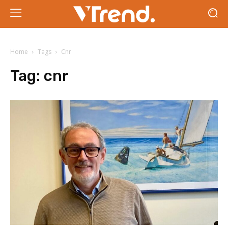
Home
Tags
Cnr
Tag:
cnr