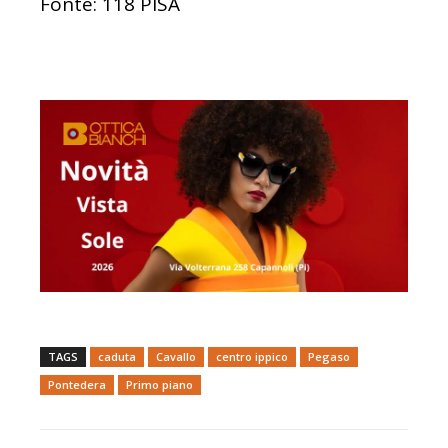
Fonte: 118 PISA
TAGS
caduta
Cavallo
centro ippico
Pegaso
Pontedera
Primo piano