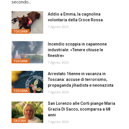
secondo...
Addio a Emma, la cagnolina
volontaria della Croce Rossa
7 Agosto 2026
TOSCANA
Incendio scoppia in capannone
industriale: «Tenere chiuse le
finestre»
TOSCANA
7 Agosto 2026
Arrestato 16enne in vacanza in
Toscana: accuse di terrorismo,
propaganda jihadista e neonazista
TOSCANA
7 Agosto 2026
San Lorenzo alle Corti piange Maria
Grazia Di Sacco, scomparsa a 68
anni
CASCINA
7 Agosto 2026