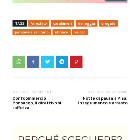
TAGS
Arrestato
carabinieri
daneggia
drogato
personale sanitario
ubriaco
veicoli
ARTICOLO PRECEDENTE
ARTICOLO SUCCESSIVO
Confcommercio
Notte di paura a Pisa:
Ponsacco, il direttivo si
inseguimento e arresto
rafforza