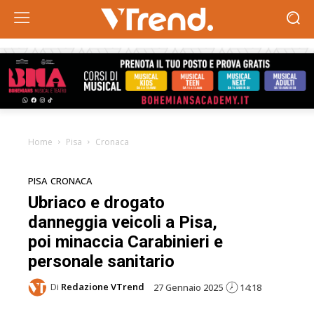
Home
Pisa
Cronaca
PISA
CRONACA
Ubriaco e drogato
danneggia veicoli a Pisa,
poi minaccia Carabinieri e
personale sanitario
Di
Redazione VTrend
27 Gennaio 2025
14:18