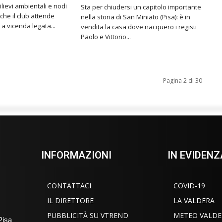
ilievi ambientali e nodi
Sta per chiudersi un capitolo importante
che il club attende
nella storia di San Miniato (Pisa): è in
sviluppi concreti. La vicenda legata...
vendita la casa dove nacquero i registi
Paolo e Vittorio...
Pagina 2 di 30
INFORMAZIONI
IN EVIDENZ
CONTATTACI
COVID-19
IL DIRETTORE
LA VALDERA
PUBBLICITÀ SU VTREND
METEO VALDE
Pisa