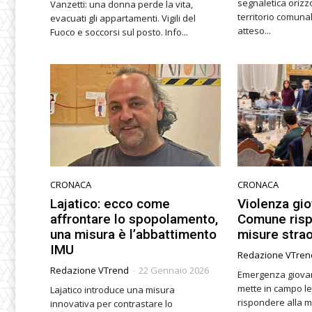
segnaletica orizzo
Vanzetti: una donna perde la vita,
territorio comunale. Un inter
evacuati gli appartamenti. Vigili del
atteso...
Fuoco e soccorsi sul posto. Info...
CRONACA
CRONACA
Lajatico: ecco come
Violenza giov
affrontare lo spopolamento,
Comune ris
una misura è l’abbattimento
misure strao
IMU
Redazione VTren
Redazione VTrend
-
22 Gennaio 2026
Emergenza giovani
mette in campo le
Lajatico introduce una misura
rispondere alla 
innovativa per contrastare lo