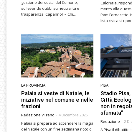
gestione dei social del Comune,
Calcinaia, rispond
sollevando dubbi su neutralità e
merito alla questi
trasparenza. Capannoli – Chi...
Pam Fornacette. Nel comunicato della
lista civica si riport
LA PROVINCIA
PISA
Palaia si veste di Natale, le
Stadio Pisa,
iniziative nel comune e nelle
Città Ecolo
frazioni
non in regol
sfumata”
Redazione VTrend
-
4 Dicembre 2025
Redazione
-
2 Di
Palaia si prepara ad accendere la magia
del Natale con un fine settimana ricco di
A Pisa il dibattit