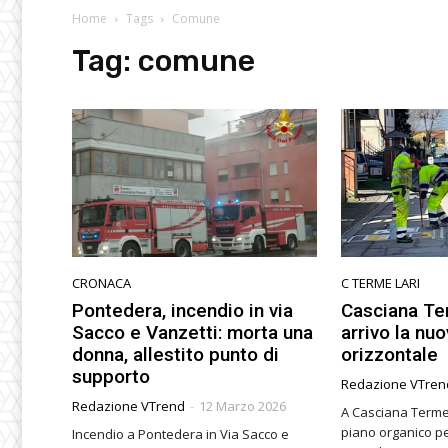
Home
Tags
Comune
Tag:
comune
CRONACA
C TERME LARI
Pontedera, incendio in via
Casciana Ter
Sacco e Vanzetti: morta una
arrivo la nu
donna, allestito punto di
orizzontale
supporto
Redazione VTren
Redazione VTrend
-
12 Marzo 2026
A Casciana Terme 
piano organico per
Incendio a Pontedera in Via Sacco e