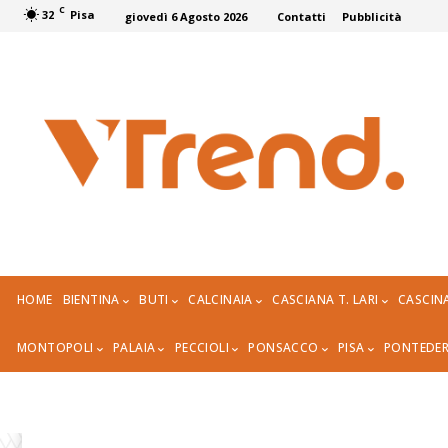
C
32
Pisa
giovedì 6 Agosto 2026
Contatti
Pubblicità
HOME
BIENTINA
BUTI
CALCINAIA
CASCIANA T. LARI
CASCIN
MONTOPOLI
PALAIA
PECCIOLI
PONSACCO
PISA
PONTEDE