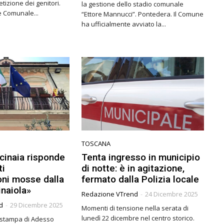
tizione dei genitori.
la gestione dello stadio comunale
e Comunale...
“Ettore Mannucci”. Pontedera. Il Comune
ha ufficialmente avviato la...
TOSCANA
cinaia risponde
Tenta ingresso in municipio
ti
di notte: è in agitazione,
oni mosse dalla
fermato dalla Polizia locale
inaiola»
Redazione VTrend
-
24 Dicembre 2025
d
-
29 Dicembre 2025
Momenti di tensione nella serata di
lunedì 22 dicembre nel centro storico.
 stampa di Adesso