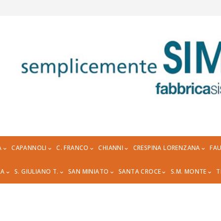
A
CAPANNOLI
C. FRANCO
CHIANNI
CRESPINA LORENZANA
FAU
RA
S. GIULIANO T.
SAN MINIATO
SANTA CROCE
S.M. MONTE
T