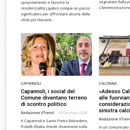
segnalata dalla pe
spopolamento e favorire la
L’Amministrazion
residenzialità Lajatico compie un passo
significativo per affrontare alcune delle
sfide più rilevanti...
CAPANNOLI
CALCINAIA
Capannoli, i social del
«Adesso Cal
Comune diventano terreno
alle fuorvian
di scontro politico
considerazi
sinistra calc
Redazione VTrend
-
14 Gennaio 2026
Redazione VTren
A Capannoli e Santo Pietro Belvedere,
Fratelli d’Italia chiede chiarimenti sulla
In un comunicato