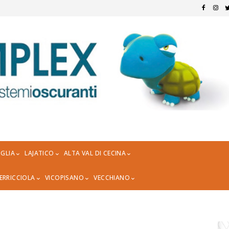
GLIA
LAJATICO
ALTA VAL DI CECINA
ERRICCIOLA
VICOPISANO
VECCHIANO