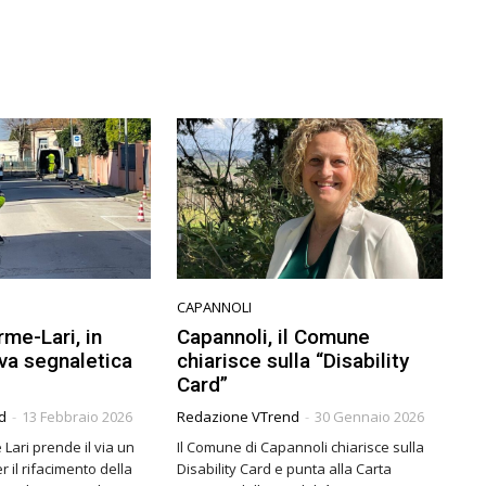
CAPANNOLI
me-Lari, in
Capannoli, il Comune
ova segnaletica
chiarisce sulla “Disability
Card”
d
-
13 Febbraio 2026
Redazione VTrend
-
30 Gennaio 2026
Lari prende il via un
Il Comune di Capannoli chiarisce sulla
 il rifacimento della
Disability Card e punta alla Carta