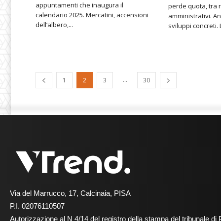
appuntamenti che inaugura il
perde quota, tra r
calendario 2025. Mercatini, accensioni
amministrativi. An
dell’albero,...
...
1
2
3
30
Via del Marrucco, 17, Calcinaia, PISA
P.I. 02076110507
Autorizzazione al N 4/14 del registro della stampa del tribunale di 