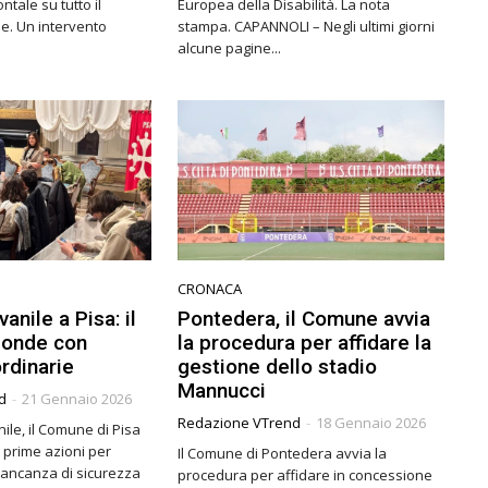
ntale su tutto il
Europea della Disabilità. La nota
vento
stampa. CAPANNOLI – Negli ultimi giorni
alcune pagine...
CRONACA
anile a Pisa: il
Pontedera, il Comune avvia
ponde con
la procedura per affidare la
rdinarie
gestione dello stadio
Mannucci
d
-
21 Gennaio 2026
Redazione VTrend
-
18 Gennaio 2026
le, il Comune di Pisa
 prime azioni per
Il Comune di Pontedera avvia la
mancanza di sicurezza
procedura per affidare in concessione