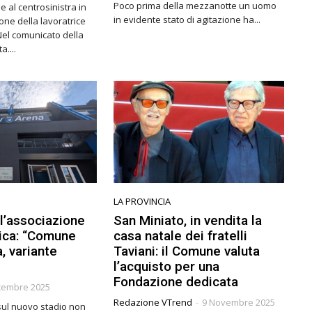
Poco prima della mezzanotte un uomo
e al centrosinistra in
in evidente stato di agitazione ha...
one della lavoratrice
a....
LA PROVINCIA
 l’associazione
San Miniato, in vendita la
gica: “Comune
casa natale dei fratelli
a, variante
Taviani: il Comune valuta
l’acquisto per una
Fondazione dedicata
cembre 2025
Redazione VTrend
-
9 Novembre 2025
o sul nuovo stadio non