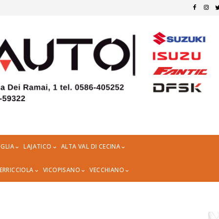
GLIA
LAJATICO
ALTA VAL DI CECINA
ERRICCIOLA
VICOPISANO
VECCHIANO