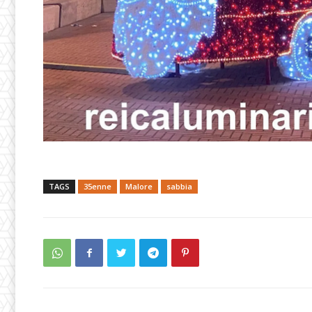
TAGS
35enne
Malore
sabbia