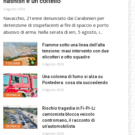
hashish e un coltello
6 Agosto 2026
Navacchio, 21enne denunciato dai Carabinieri per
detenzione di stupefacenti ai fini di spaccio e porto
abusivo di arma. Nella serata di ieri, 5 agosto, i...
Fiamme sotto una linea dell’alta
tensione: maxi intervento con due
elicotteri e otto squadre
TOSCANA
6 Agosto 2026
Una colonna di fumo si alza su
Pontedera: cosa sta succedendo
6 Agosto 2026
CRONACA
Rischio tragedia in Fi-Pi-Li:
camionista blocca veicolo
contromano, il racconto di
un’automobilista
CRONACA
6 Agosto 2026