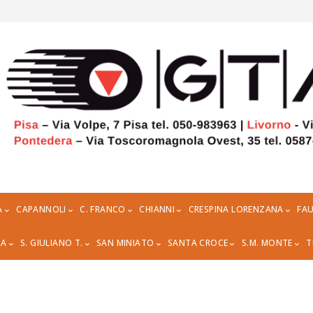
A
CAPANNOLI
C. FRANCO
CHIANNI
CRESPINA LORENZANA
FAU
RA
S. GIULIANO T.
SAN MINIATO
SANTA CROCE
S.M. MONTE
T