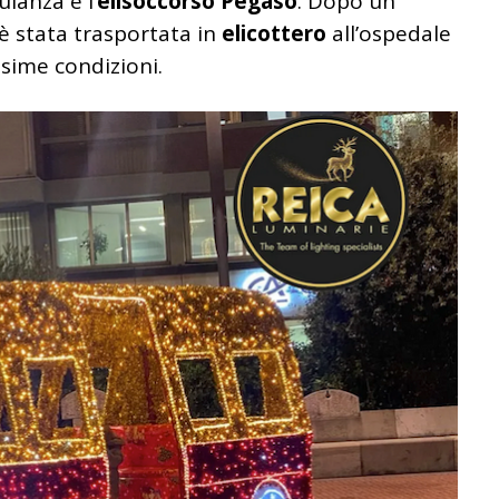
lanza e l’
elisoccorso Pegaso
. Dopo un
 è stata trasportata in
elicottero
all’ospedale
ssime condizioni.