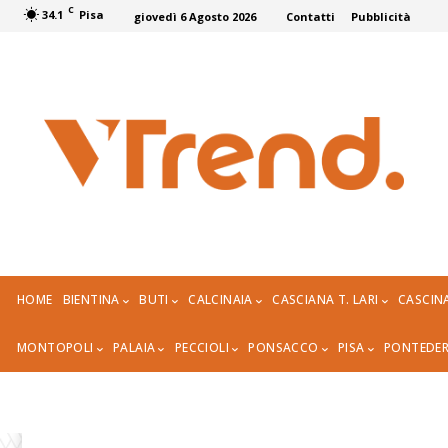
C
34.1
Pisa
giovedì 6 Agosto 2026
Contatti
Pubblicità
HOME
BIENTINA
BUTI
CALCINAIA
CASCIANA T. LARI
CASCIN
MONTOPOLI
PALAIA
PECCIOLI
PONSACCO
PISA
PONTEDE