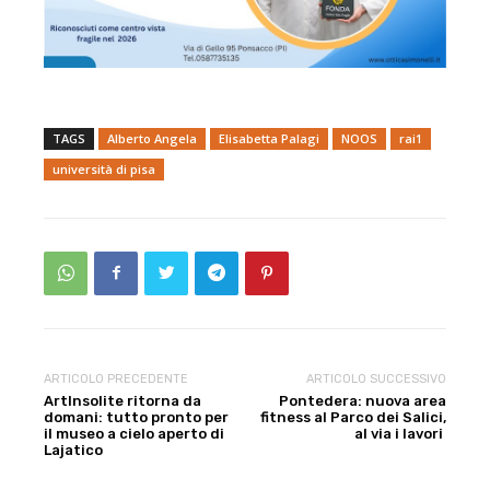
TAGS
Alberto Angela
Elisabetta Palagi
NOOS
rai1
università di pisa
ARTICOLO PRECEDENTE
ARTICOLO SUCCESSIVO
ArtInsolite ritorna da
Pontedera: nuova area
domani: tutto pronto per
fitness al Parco dei Salici,
il museo a cielo aperto di
al via i lavori
Lajatico