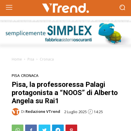
Home
Pisa
Cronaca
PISA
CRONACA
Pisa, la professoressa Palagi
protagonista a “NOOS” di Alberto
Angela su Rai1
Di
Redazione VTrend
2 Luglio 2025
14:25