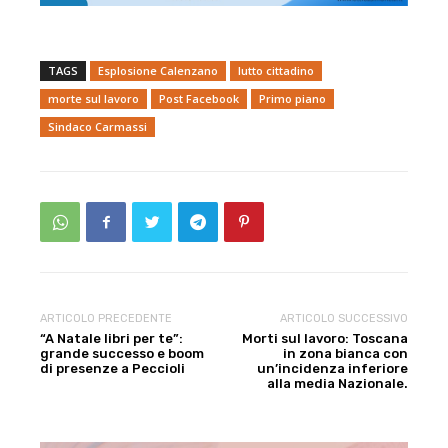
TAGS
Esplosione Calenzano
lutto cittadino
morte sul lavoro
Post Facebook
Primo piano
Sindaco Carmassi
ARTICOLO PRECEDENTE
ARTICOLO SUCCESSIVO
“A Natale libri per te”:
Morti sul lavoro: Toscana
grande successo e boom
in zona bianca con
di presenze a Peccioli
un’incidenza inferiore
alla media Nazionale.