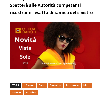
Spetterà alle Autorità competenti
ricostruire l’esatta dinamica del sinistro
.
TAGS
16 anni
Auto
Certaldo
Incidente
Moto
muore
scontro