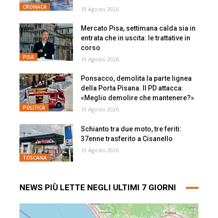
CRONACA
10 Agosto 2026
Mercato Pisa, settimana calda sia in
entrata che in uscita: le trattative in
corso
PISA
10 Agosto 2026
Ponsacco, demolita la parte lignea
della Porta Pisana. Il PD attacca:
«Meglio demolire che mantenere?»
POLITICA
10 Agosto 2026
Schianto tra due moto, tre feriti:
37enne trasferito a Cisanello
10 Agosto 2026
TOSCANA
NEWS PIÙ LETTE NEGLI ULTIMI 7 GIORNI