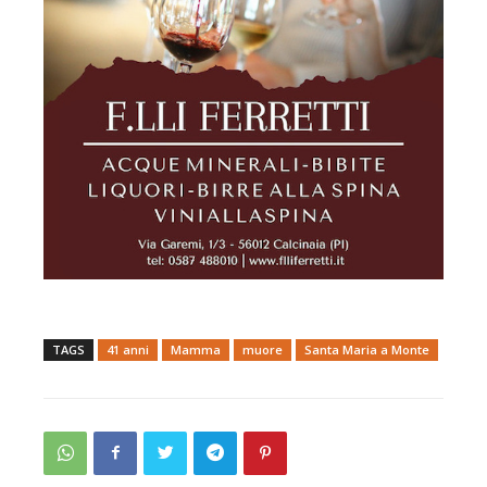
TAGS
41 anni
Mamma
muore
Santa Maria a Monte