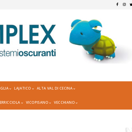
GLIA
LAJATICO
ALTA VAL DI CECINA
ERRICCIOLA
VICOPISANO
VECCHIANO