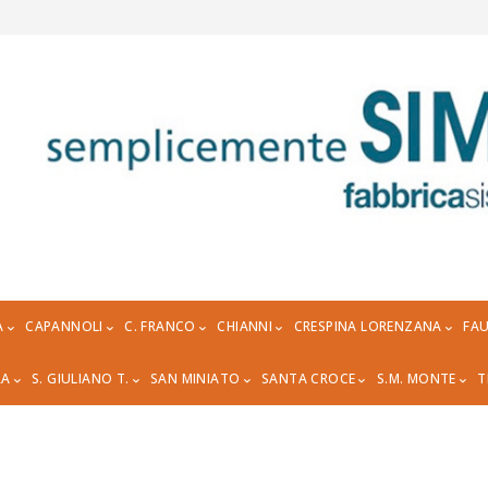
A
CAPANNOLI
C. FRANCO
CHIANNI
CRESPINA LORENZANA
FAU
RA
S. GIULIANO T.
SAN MINIATO
SANTA CROCE
S.M. MONTE
T