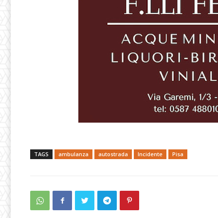
TAGS
ambulanza
autostrada
Incidente
Pisa