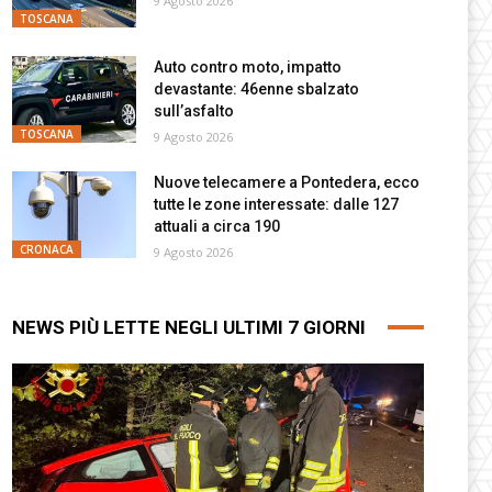
9 Agosto 2026
TOSCANA
Auto contro moto, impatto
devastante: 46enne sbalzato
sull’asfalto
TOSCANA
9 Agosto 2026
Nuove telecamere a Pontedera, ecco
tutte le zone interessate: dalle 127
attuali a circa 190
CRONACA
9 Agosto 2026
NEWS PIÙ LETTE NEGLI ULTIMI 7 GIORNI