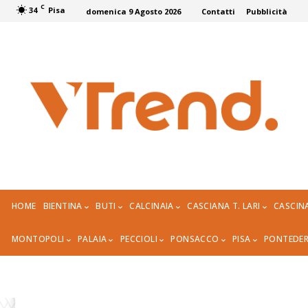
C
34
Pisa
domenica 9 Agosto 2026
Contatti
Pubblicità
HOME
BIENTINA
BUTI
CALCINAIA
CASCIANA T. LARI
CASCIN
MONTOPOLI
PALAIA
PECCIOLI
PONSACCO
PISA
PONTEDE