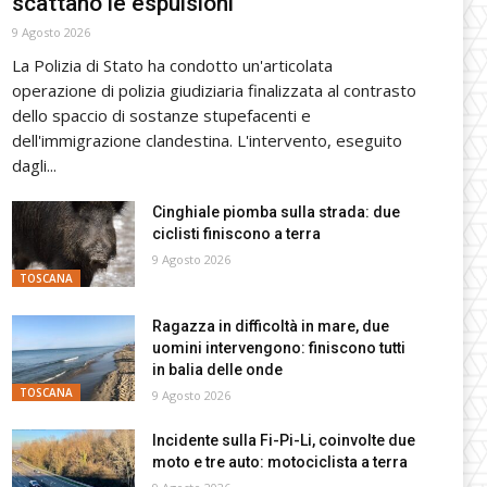
scattano le espulsioni
9 Agosto 2026
La Polizia di Stato ha condotto un'articolata
operazione di polizia giudiziaria finalizzata al contrasto
dello spaccio di sostanze stupefacenti e
dell'immigrazione clandestina. L'intervento, eseguito
dagli...
Cinghiale piomba sulla strada: due
ciclisti finiscono a terra
9 Agosto 2026
TOSCANA
Ragazza in difficoltà in mare, due
uomini intervengono: finiscono tutti
in balia delle onde
TOSCANA
9 Agosto 2026
Incidente sulla Fi-Pi-Li, coinvolte due
moto e tre auto: motociclista a terra