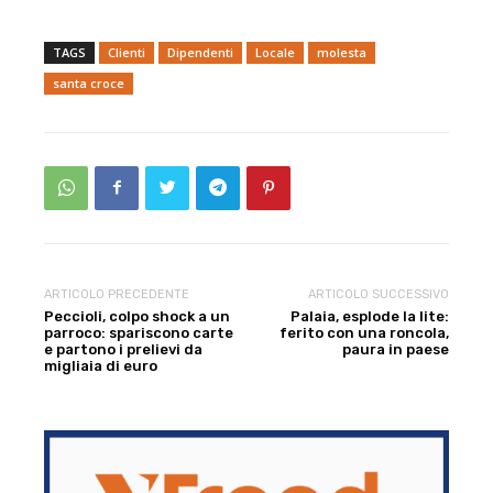
TAGS
Clienti
Dipendenti
Locale
molesta
santa croce
ARTICOLO PRECEDENTE
ARTICOLO SUCCESSIVO
Peccioli, colpo shock a un
Palaia, esplode la lite:
parroco: spariscono carte
ferito con una roncola,
e partono i prelievi da
paura in paese
migliaia di euro