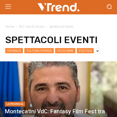
Home
M.C Val di Cecina
Spettacoli Eventi
SPETTACOLI EVENTI
CRONACA
CULTURA SCIENZA
FOOD WINE
POLITICA
LA PROVINCIA
Montecatini VdC: Fantasy Film Fest tra