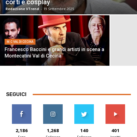
corti e cosplay
Redazione VTrend
-
19 Settembre 2025
M.C VAL DI CECINA
Francesco Baccini e grandi artisti in scena a
Montecatini Val di Cecina
SEGUICI
2,186
1,268
140
401
Fans
Follower
Follower
Iscritti